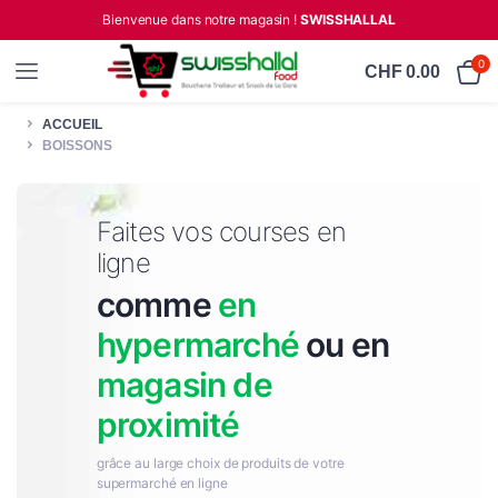
Bienvenue dans notre magasin !
SWISSHALLAL
0
CHF
0.00
ACCUEIL
BOISSONS
Faites vos courses en
ligne
comme
en
hypermarché
ou en
magasin de
proximité
grâce au large choix de produits de votre
supermarché en ligne