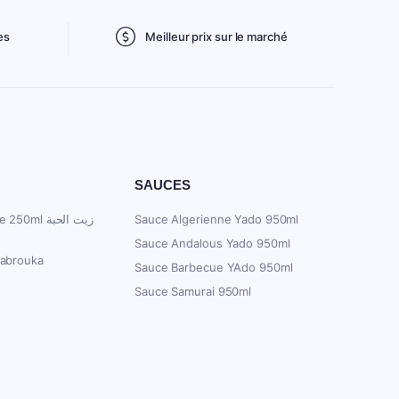
es
Meilleur prix sur le marché
SAUCES
ml زيت الحبة
Sauce Algerienne Yado 950ml
Sauce Andalous Yado 950ml
Mabrouka
Sauce Barbecue YAdo 950ml
Sauce Samurai 950ml