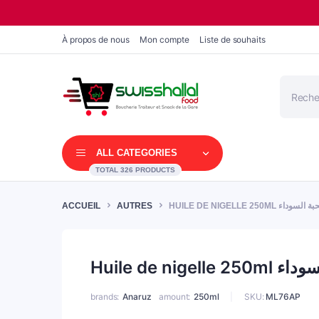
À propos de nous
Mon compte
Liste de souhaits
Recherc
de
produits
ALL CATEGORIES
TOTAL 326 PRODUCTS
ACCUEIL
AUTRES
HUILE DE NIGELLE 250ML اء
Huile de nige
brands
Anaruz
amount
250ml
SKU:
ML76AP