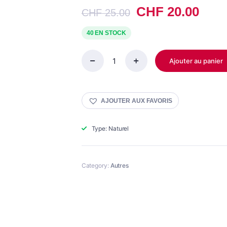
Le
Le
CHF
20.00
CHF
25.00
prix
prix
initial
actu
40 EN STOCK
était :
est :
CHF 25.00.
CHF 
Ajouter au panier
Huile
de
nigelle
250ml
AJOUTER AUX FAVORIS
زيت
الحبة
السوداء
Type: Naturel
quantity
Category:
Autres