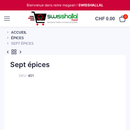
Bienvenue dans notre magasin !
SWISSHALLAL
0
CHF
0.00
ACCUEIL
ÉPICES
SEPT ÉPICES
Sept épices
SKU:
401