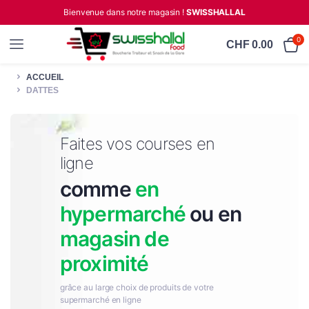
Bienvenue dans notre magasin !
SWISSHALLAL
0
CHF
0.00
ACCUEIL
DATTES
Faites vos courses en
ligne
comme
en
hypermarché
ou en
magasin de
proximité
grâce au large choix de produits de votre
supermarché en ligne