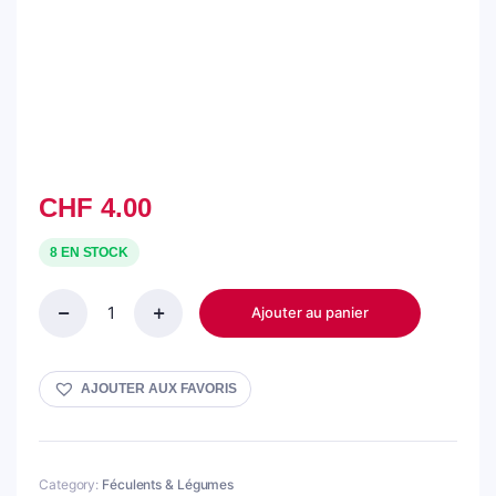
CHF
4.00
8 EN STOCK
Ajouter au panier
Baba
Ghanouj
à
l'Aubergine
AJOUTER AUX FAVORIS
quantity
Category:
Féculents & Légumes