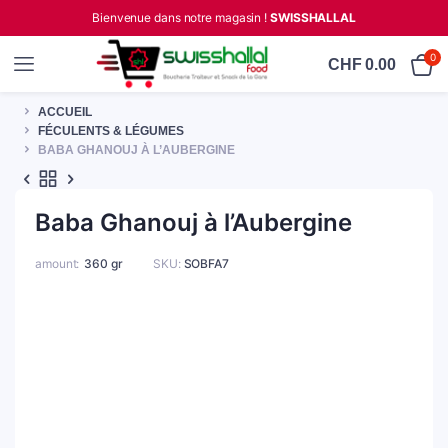
Bienvenue dans notre magasin !
SWISSHALLAL
0
CHF
0.00
ACCUEIL
FÉCULENTS & LÉGUMES
BABA GHANOUJ À L’AUBERGINE
Baba Ghanouj à l’Aubergine
amount
360 gr
SKU:
SOBFA7