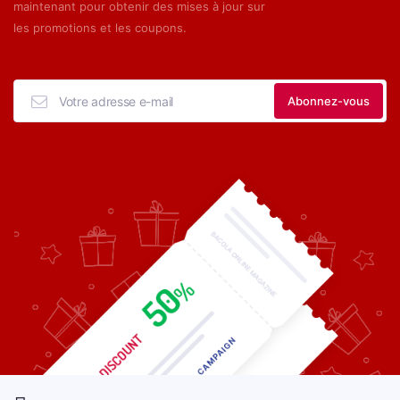
maintenant pour obtenir des mises à jour sur
les promotions et les coupons.