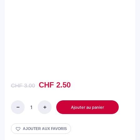
Le
Le
CHF
2.50
CHF
3.00
prix
prix
initial
actuel
était :
est :
Ajouter au panier
BOUSSA
CHF 3.00.
CHF 2.50.
-
EXTRAIT
DE
AJOUTER AUX FAVORIS
PARFUM
SANS