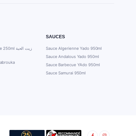
SAUCES
ml زيت الحبة
Sauce Algerienne Yado 950ml
Sauce Andalous Yado 950ml
Mabrouka
Sauce Barbecue YAdo 950ml
Sauce Samurai 950ml