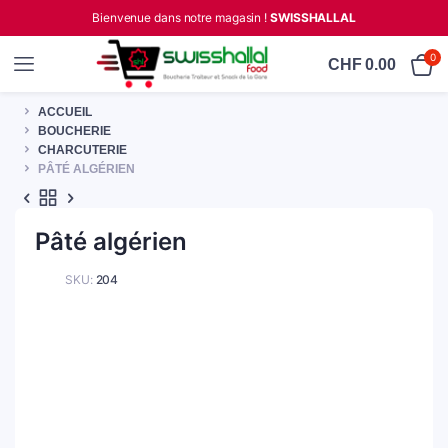
Bienvenue dans notre magasin !
SWISSHALLAL
0
CHF
0.00
ACCUEIL
BOUCHERIE
CHARCUTERIE
PÂTÉ ALGÉRIEN
Pâté algérien
SKU:
204