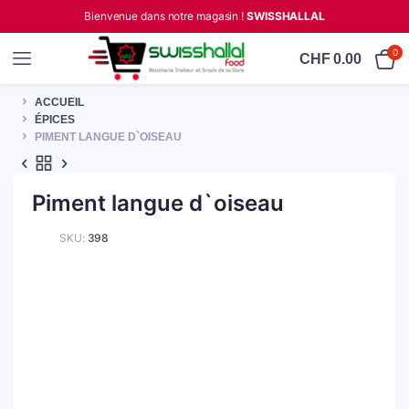
Bienvenue dans notre magasin !
SWISSHALLAL
0
CHF
0.00
ACCUEIL
ÉPICES
PIMENT LANGUE D`OISEAU
Piment langue d`oiseau
SKU:
398