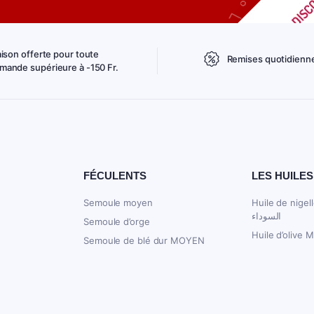
aison offerte pour toute
Remises quotidienn
ande supérieure à -150 Fr.
FÉCULENTS
LES HUILES
Semoule moyen
Huile de nigelle 250
السوداء
Semoule d’orge
Huile d’olive 
Semoule de blé dur MOYEN