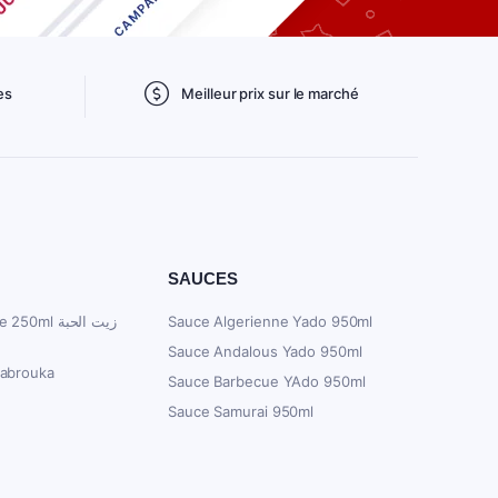
es
Meilleur prix sur le marché
SAUCES
ml زيت الحبة
Sauce Algerienne Yado 950ml
Sauce Andalous Yado 950ml
Mabrouka
Sauce Barbecue YAdo 950ml
Sauce Samurai 950ml