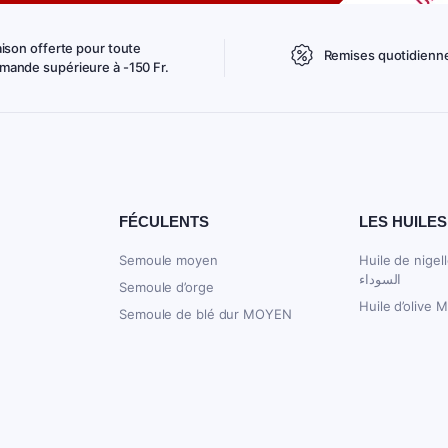
aison offerte pour toute
Remises quotidienn
ande supérieure à -150 Fr.
FÉCULENTS
LES HUILES
Semoule moyen
Huile de nigelle 250
السوداء
Semoule d’orge
Huile d’olive 
Semoule de blé dur MOYEN