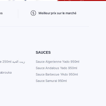
es
Meilleur prix sur le marché
SAUCES
ml زيت الحبة
Sauce Algerienne Yado 950ml
Sauce Andalous Yado 950ml
Mabrouka
Sauce Barbecue YAdo 950ml
Sauce Samurai 950ml