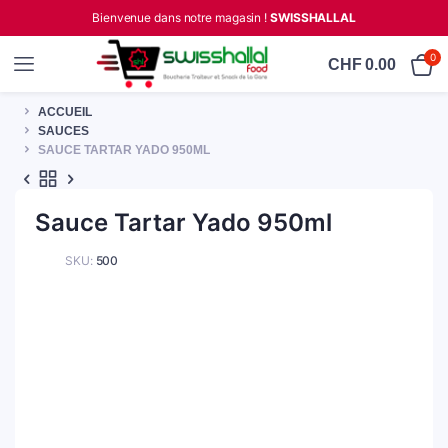
Bienvenue dans notre magasin !
SWISSHALLAL
0
CHF
0.00
ACCUEIL
SAUCES
SAUCE TARTAR YADO 950ML
Sauce Tartar Yado 950ml
SKU:
500