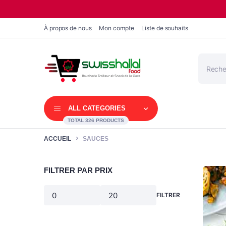
À propos de nous
Mon compte
Liste de souhaits
Recherc
de
produits
ALL CATEGORIES
TOTAL 326 PRODUCTS
ACCUEIL
SAUCES
FILTRER PAR PRIX
FILTRER
Prix
Prix
min
max