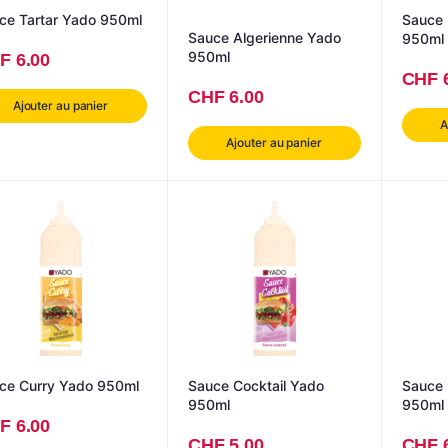
ce Tartar Yado 950ml
Sauce 
Sauce Algerienne Yado
950ml
950ml
F
6.00
CHF
CHF
6.00
Ajouter au panier
A
Ajouter au panier
Sauce Curry Yado 950ml
Sauce Cocktail Yado
Sauce Blanche Yado
950ml
950ml
F
6.00
CHF
5.00
CHF