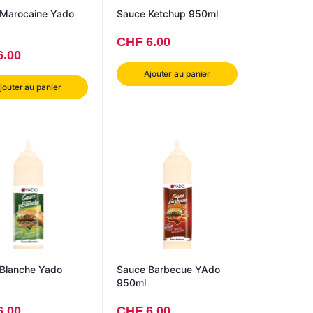
Marocaine Yado
Sauce Ketchup 950ml
CHF
6.00
6.00
Ajouter au panier
jouter au panier
Sauce Barbecue YAdo
950ml
6.00
CHF
6.00