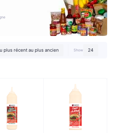
igne
Show