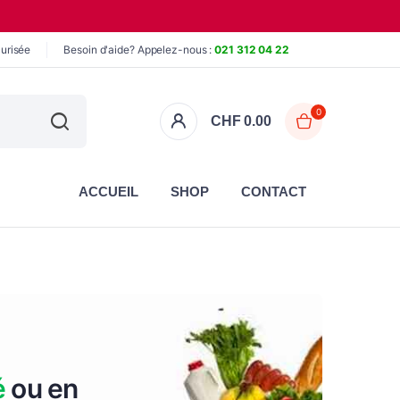
urisée
Besoin d'aide? Appelez-nous :
021 312 04 22
0
CHF
0.00
ACCUEIL
SHOP
CONTACT
é
ou en