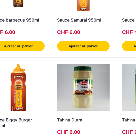
Sauce barbecue 950ml
Sauce Samurai 950ml
F
6.00
CHF
6.00
CHF
Ajouter au panier
Ajouter au panier
A
ce Biggy Burger
Tahina Durra
Tahina
ml
CHF
6.00
CHF