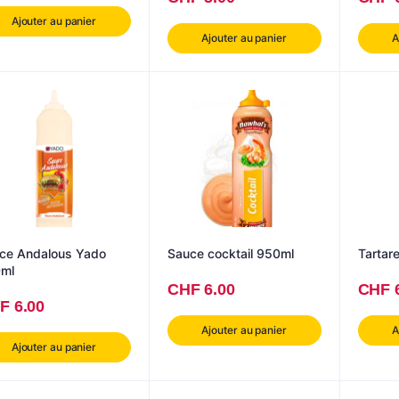
Ajouter au panier
Ajouter au panier
A
ce Andalous Yado
Sauce cocktail 950ml
Tartar
ml
CHF
6.00
CHF
F
6.00
Ajouter au panier
A
Ajouter au panier